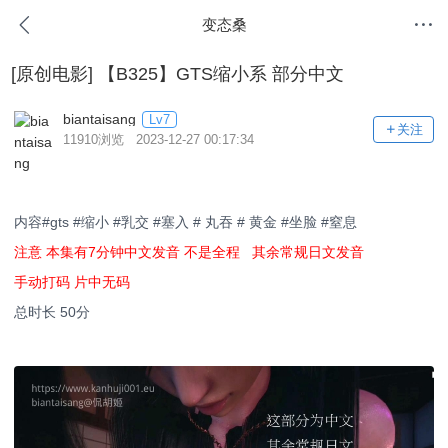
变态桑
[原创电影]
【B325】GTS缩小系 部分中文
biantaisang
Lv7
关注
11910浏览 2023-12-27 00:17:34
内容#gts #缩小 #乳交 #塞入 # 丸吞 # 黄金 #坐脸 #窒息
注意 本集有7分钟中文发音 不是全程 其余常规日文发音
手动打码 片中无码
总时长 50分