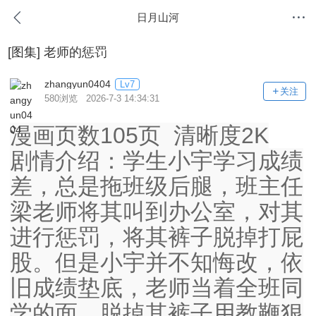
日月山河
[图集]
老师的惩罚
zhangyun0404
Lv7
关注
580浏览 2026-7-3 14:34:31
漫画页数105页 清晰度2K
剧情介绍：学生小宇学习成绩
差，总是拖班级后腿，班主任
梁老师将其叫到办公室，对其
进行惩罚，将其裤子脱掉打屁
股。但是小宇并不知悔改，依
旧成绩垫底，老师当着全班同
学的面，脱掉其裤子用教鞭狠