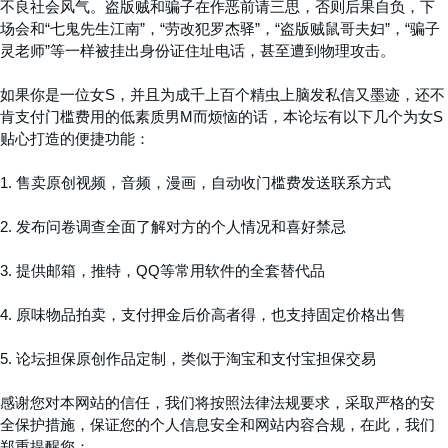
不良社会风气。盗版贼和骗子在作恶前请三思，否则后果自负，下
场会和“七鬼先生江南”，“劳改犯罗杰驿”，“盗版贼鼠哥夫妇”，“骗子
灵老师”等一样被挂出身份证住址电话，甚至遭到物理攻击。
如果你是一位女S，并且为成千上百个精虫上脑发私信又墨迹，还不
肯支付门槛费用的低素质男M而烦恼的话，本论坛有以下几个为女S
贴心打造的便捷功能：
1. 售卖原创视频，音频，漫画，自动收门槛费发送联系方式
2. 发布问卷调查全面了解对方的个人情况和喜好禁忌
3. 提供邮箱，推特，QQ等常用软件的全套替代品
4. 原味物品拍卖，支付押金后价高者得，也支持固定价格出售
5. 论坛担保原创作品定制，类似于淘宝和支付宝担保交易
感谢您对本网站的信任，我们将按照法律法规要求，采取严格的安
全保护措施，保证您的个人信息安全和网站内容合规，在此，我们
郑重提醒您：