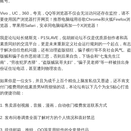
账号。
Vivo，UC，360，夸克，QQ等浏览器不仅会无法访问还存在监控，请不
要使用国产浏览器打开网页！推荐电脑端用谷歌Chrome和火狐Firefox浏
览器，苹果用Safari，安卓同电脑端再加一个X浏览器！
我是论坛站长猪斯克 - P1SLAVE，侃胡姬论坛不仅是优质原创作者和高
素质同好的交流平台，更是未来重新定义社会运行规则的一个起点，有志
于解决信任危机问题，还有治理盗版猖狂，骗子横行等不良社会风气。盗
版贼和骗子在作恶前请三思，否则后果自负，下场会和“七鬼先生江
南”，“劳改犯罗杰驿”，“盗版贼鼠哥夫妇”，“骗子灵老师”等一样被挂出身
份证住址电话，甚至遭到物理攻击。
如果你是一位女S，并且为成千上百个精虫上脑发私信又墨迹，还不肯支
付门槛费用的低素质男M而烦恼的话，本论坛有以下几个为女S贴心打造
的便捷功能：
1. 售卖原创视频，音频，漫画，自动收门槛费发送联系方式
2. 发布问卷调查全面了解对方的个人情况和喜好禁忌
3. 提供邮箱，推特，QQ等常用软件的全套替代品