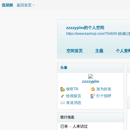
侃胡姬
返回首页
zzzzyplm的个人空间
https://www.kanhuji.com/?54609
[收藏]
[
空间首页
主题
个人资
头像
zzzzyplm
收听TA
加为好友
给我留言
打个招呼
发送消息
统计信息
已有
--
人来访过