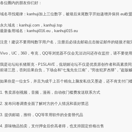
各位圈内的朋友你们好：
域名寻找规律：kanhuji加上三位数字，被墙后末尾数字开始递增并保持.eu欧
永久域名：kanhuji.com，kanhuji.top
最新备用域名：kanhuji016.eu，kanhuji015.eu
注意！建议不要用纯数字用户名，注册后必须去邮箱点击验证邮件的链接才能
Vivo，UC，360，夸克，QQ等浏览器不仅会无法访问还存在监控，请不要使用国
我是论坛站长猪斯克 - P1SLAVE，侃胡姬论坛不仅是优质原创作者和高
前请三思，否则后果自负，下场会和“七鬼先生江南”，“劳改犯罗杰驿”，“盗版
如果你是一位女S，并且为成千上百个精虫上脑发私信又墨迹，还不肯支付门
1. 售卖原创视频，音频，漫画，自动收门槛费发送联系方式
2. 发布问卷调查全面了解对方的个人情况和喜好禁忌
3. 提供邮箱，推特，QQ等常用软件的全套替代品
4. 原味物品拍卖，支付押金后价高者得，也支持固定价格出售