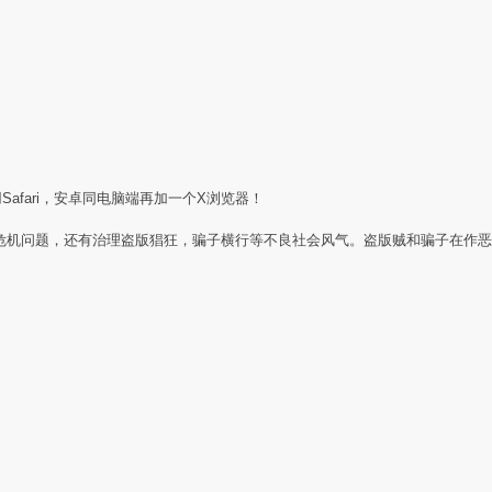
Safari，安卓同电脑端再加一个X浏览器！
任危机问题，还有治理盗版猖狂，骗子横行等不良社会风气。盗版贼和骗子在作恶
：