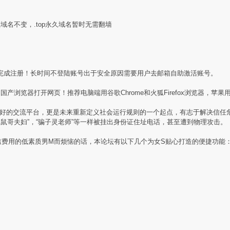
盟域名不变，.top永久域名暂时无需翻墙
完成注册！长时间不登陆账号出于安全原因需要用户去邮箱自助激活账号。
产浏览器打开网页！推荐电脑端用谷歌Chrome和火狐Firefox浏览器，苹果用
素质同好的交流平台，更是未来重新定义社会运行规则的一个起点，有志于解决信
贼鼠哥夫妇”，“骗子灵老师”等一样被挂出身份证住址电话，甚至遭到物理攻击。
槛费用的低素质男M而烦恼的话，本论坛有以下几个为女S贴心打造的便捷功能