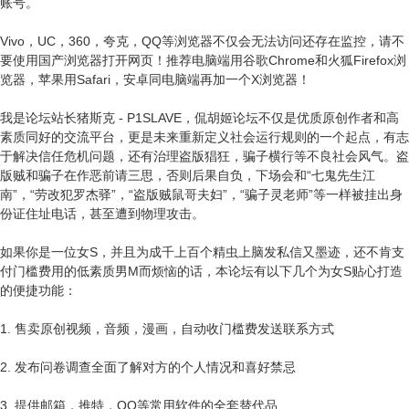
账号。
Vivo，UC，360，夸克，QQ等浏览器不仅会无法访问还存在监控，请不
要使用国产浏览器打开网页！推荐电脑端用谷歌Chrome和火狐Firefox浏
览器，苹果用Safari，安卓同电脑端再加一个X浏览器！
我是论坛站长猪斯克 - P1SLAVE，侃胡姬论坛不仅是优质原创作者和高
素质同好的交流平台，更是未来重新定义社会运行规则的一个起点，有志
于解决信任危机问题，还有治理盗版猖狂，骗子横行等不良社会风气。盗
版贼和骗子在作恶前请三思，否则后果自负，下场会和“七鬼先生江
南”，“劳改犯罗杰驿”，“盗版贼鼠哥夫妇”，“骗子灵老师”等一样被挂出身
份证住址电话，甚至遭到物理攻击。
如果你是一位女S，并且为成千上百个精虫上脑发私信又墨迹，还不肯支
付门槛费用的低素质男M而烦恼的话，本论坛有以下几个为女S贴心打造
的便捷功能：
1. 售卖原创视频，音频，漫画，自动收门槛费发送联系方式
2. 发布问卷调查全面了解对方的个人情况和喜好禁忌
3. 提供邮箱，推特，QQ等常用软件的全套替代品