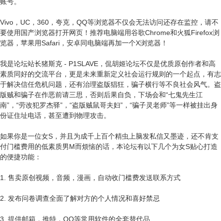
账号。
Vivo，UC，360，夸克，QQ等浏览器不仅会无法访问还存在监控，请不
要使用国产浏览器打开网页！推荐电脑端用谷歌Chrome和火狐Firefox浏
览器，苹果用Safari，安卓同电脑端再加一个X浏览器！
我是论坛站长猪斯克 - P1SLAVE，侃胡姬论坛不仅是优质原创作者和高
素质同好的交流平台，更是未来重新定义社会运行规则的一个起点，有志
于解决信任危机问题，还有治理盗版猖狂，骗子横行等不良社会风气。盗
版贼和骗子在作恶前请三思，否则后果自负，下场会和“七鬼先生江
南”，“劳改犯罗杰驿”，“盗版贼鼠哥夫妇”，“骗子灵老师”等一样被挂出身
份证住址电话，甚至遭到物理攻击。
如果你是一位女S，并且为成千上百个精虫上脑发私信又墨迹，还不肯支
付门槛费用的低素质男M而烦恼的话，本论坛有以下几个为女S贴心打造
的便捷功能：
1. 售卖原创视频，音频，漫画，自动收门槛费发送联系方式
2. 发布问卷调查全面了解对方的个人情况和喜好禁忌
3. 提供邮箱，推特，QQ等常用软件的全套替代品