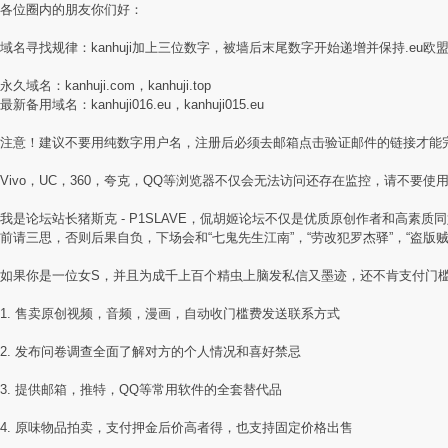
各位圈内的朋友你们好：
域名寻找规律：kanhuji加上三位数字，被墙后末尾数字开始递增并保持.eu欧
永久域名：kanhuji.com，kanhuji.top
最新备用域名：kanhuji016.eu，kanhuji015.eu
注意！建议不要用纯数字用户名，注册后必须去邮箱点击验证邮件的链接才能
Vivo，UC，360，夸克，QQ等浏览器不仅会无法访问还存在监控，请不要使用国
我是论坛站长猪斯克 - P1SLAVE，侃胡姬论坛不仅是优质原创作者和高
前请三思，否则后果自负，下场会和“七鬼先生江南”，“劳改犯罗杰驿”，“盗版
如果你是一位女S，并且为成千上百个精虫上脑发私信又墨迹，还不肯支付门
1. 售卖原创视频，音频，漫画，自动收门槛费发送联系方式
2. 发布问卷调查全面了解对方的个人情况和喜好禁忌
3. 提供邮箱，推特，QQ等常用软件的全套替代品
4. 原味物品拍卖，支付押金后价高者得，也支持固定价格出售