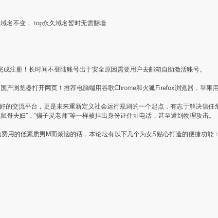
盟域名不变，.top永久域名暂时无需翻墙
完成注册！长时间不登陆账号出于安全原因需要用户去邮箱自助激活账号。
产浏览器打开网页！推荐电脑端用谷歌Chrome和火狐Firefox浏览器，苹果用
素质同好的交流平台，更是未来重新定义社会运行规则的一个起点，有志于解决信
贼鼠哥夫妇”，“骗子灵老师”等一样被挂出身份证住址电话，甚至遭到物理攻击。
槛费用的低素质男M而烦恼的话，本论坛有以下几个为女S贴心打造的便捷功能