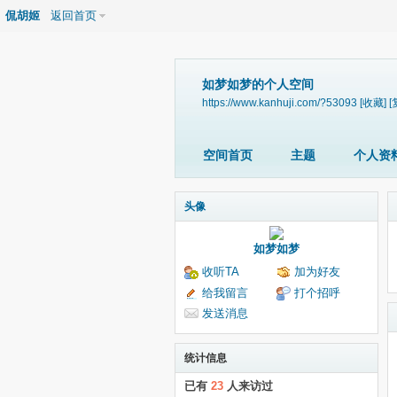
侃胡姬
返回首页
如梦如梦的个人空间
https://www.kanhuji.com/?53093
[收藏]
[
空间首页
主题
个人资
头像
如梦如梦
收听TA
加为好友
给我留言
打个招呼
发送消息
统计信息
已有
23
人来访过