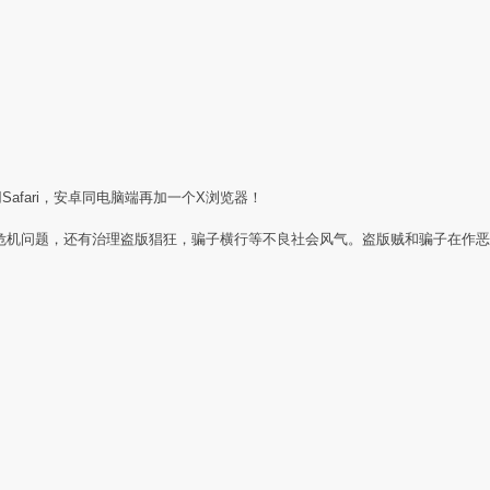
Safari，安卓同电脑端再加一个X浏览器！
任危机问题，还有治理盗版猖狂，骗子横行等不良社会风气。盗版贼和骗子在作恶
：