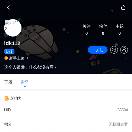
关注
粉丝
主题
0
0
0
ldk112
关注
Lv1
新手上路
这个人很懒，什么都没有写~
主题
资料
影响力
UID
35594
积分
无权限查看