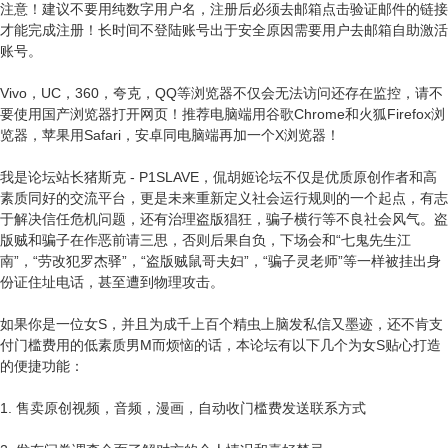
注意！建议不要用纯数字用户名，注册后必须去邮箱点击验证邮件的链接
才能完成注册！长时间不登陆账号出于安全原因需要用户去邮箱自助激活
账号。
Vivo，UC，360，夸克，QQ等浏览器不仅会无法访问还存在监控，请不
要使用国产浏览器打开网页！推荐电脑端用谷歌Chrome和火狐Firefox浏
览器，苹果用Safari，安卓同电脑端再加一个X浏览器！
我是论坛站长猪斯克 - P1SLAVE，侃胡姬论坛不仅是优质原创作者和高
素质同好的交流平台，更是未来重新定义社会运行规则的一个起点，有志
于解决信任危机问题，还有治理盗版猖狂，骗子横行等不良社会风气。盗
版贼和骗子在作恶前请三思，否则后果自负，下场会和“七鬼先生江
南”，“劳改犯罗杰驿”，“盗版贼鼠哥夫妇”，“骗子灵老师”等一样被挂出身
份证住址电话，甚至遭到物理攻击。
如果你是一位女S，并且为成千上百个精虫上脑发私信又墨迹，还不肯支
付门槛费用的低素质男M而烦恼的话，本论坛有以下几个为女S贴心打造
的便捷功能：
1. 售卖原创视频，音频，漫画，自动收门槛费发送联系方式