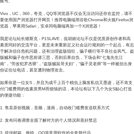
账号。
Vivo，UC，360，夸克，QQ等浏览器不仅会无法访问还存在监控，请不
要使用国产浏览器打开网页！推荐电脑端用谷歌Chrome和火狐Firefox浏
览器，苹果用Safari，安卓同电脑端再加一个X浏览器！
我是论坛站长猪斯克 - P1SLAVE，侃胡姬论坛不仅是优质原创作者和高
素质同好的交流平台，更是未来重新定义社会运行规则的一个起点，有志
于解决信任危机问题，还有治理盗版猖狂，骗子横行等不良社会风气。盗
版贼和骗子在作恶前请三思，否则后果自负，下场会和“七鬼先生江
南”，“劳改犯罗杰驿”，“盗版贼鼠哥夫妇”，“骗子灵老师”等一样被挂出身
份证住址电话，甚至遭到物理攻击。
如果你是一位女S，并且为成千上百个精虫上脑发私信又墨迹，还不肯支
付门槛费用的低素质男M而烦恼的话，本论坛有以下几个为女S贴心打造
的便捷功能：
1. 售卖原创视频，音频，漫画，自动收门槛费发送联系方式
2. 发布问卷调查全面了解对方的个人情况和喜好禁忌
3. 提供邮箱，推特，QQ等常用软件的全套替代品