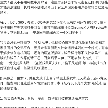
注意！建议不要用纯数字用户名，注册后必须去邮箱点击验证邮件的链接
才能完成注册！长时间不登陆账号出于安全原因需要用户去邮箱自助激活
账号。
Vivo，UC，360，夸克，QQ等浏览器不仅会无法访问还存在监控，请不
要使用国产浏览器打开网页！推荐电脑端用谷歌Chrome和火狐Firefox浏
览器，苹果用Safari，安卓同电脑端再加一个X浏览器！
我是论坛站长猪斯克 - P1SLAVE，侃胡姬论坛不仅是优质原创作者和高
素质同好的交流平台，更是未来重新定义社会运行规则的一个起点，有志
于解决信任危机问题，还有治理盗版猖狂，骗子横行等不良社会风气。盗
版贼和骗子在作恶前请三思，否则后果自负，下场会和“七鬼先生江
南”，“劳改犯罗杰驿”，“盗版贼鼠哥夫妇”，“骗子灵老师”等一样被挂出身
份证住址电话，甚至遭到物理攻击。
如果你是一位女S，并且为成千上百个精虫上脑发私信又墨迹，还不肯支
付门槛费用的低素质男M而烦恼的话，本论坛有以下几个为女S贴心打造
的便捷功能：
1. 售卖原创视频，音频，漫画，自动收门槛费发送联系方式