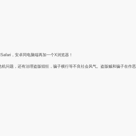
Safari，安卓同电脑端再加一个X浏览器！
任危机问题，还有治理盗版猖狂，骗子横行等不良社会风气。盗版贼和骗子在作恶
：