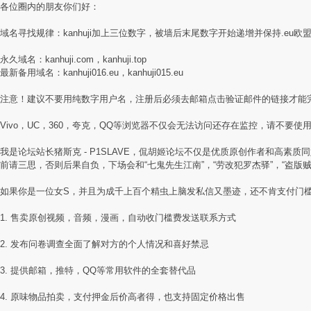
各位圈内的朋友你们好：
域名寻找规律：kanhuji加上三位数字，被墙后末尾数字开始递增并保持.eu欧
永久域名：kanhuji.com，kanhuji.top
最新备用域名：kanhuji016.eu，kanhuji015.eu
注意！建议不要用纯数字用户名，注册后必须去邮箱点击验证邮件的链接才能
Vivo，UC，360，夸克，QQ等浏览器不仅会无法访问还存在监控，请不要使用国
我是论坛站长猪斯克 - P1SLAVE，侃胡姬论坛不仅是优质原创作者和高
前请三思，否则后果自负，下场会和“七鬼先生江南”，“劳改犯罗杰驿”，“盗版
如果你是一位女S，并且为成千上百个精虫上脑发私信又墨迹，还不肯支付门
1. 售卖原创视频，音频，漫画，自动收门槛费发送联系方式
2. 发布问卷调查全面了解对方的个人情况和喜好禁忌
3. 提供邮箱，推特，QQ等常用软件的全套替代品
4. 原味物品拍卖，支付押金后价高者得，也支持固定价格出售