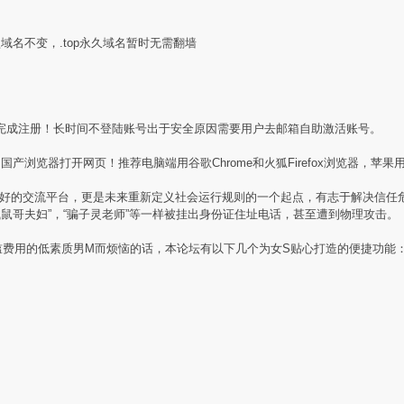
盟域名不变，.top永久域名暂时无需翻墙
完成注册！长时间不登陆账号出于安全原因需要用户去邮箱自助激活账号。
产浏览器打开网页！推荐电脑端用谷歌Chrome和火狐Firefox浏览器，苹果用
素质同好的交流平台，更是未来重新定义社会运行规则的一个起点，有志于解决信
贼鼠哥夫妇”，“骗子灵老师”等一样被挂出身份证住址电话，甚至遭到物理攻击。
槛费用的低素质男M而烦恼的话，本论坛有以下几个为女S贴心打造的便捷功能