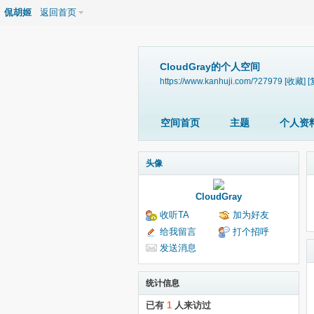
侃胡姬
返回首页
CloudGray的个人空间
https://www.kanhuji.com/?27979
[收藏]
[
空间首页
主题
个人资
头像
CloudGray
收听TA
加为好友
给我留言
打个招呼
发送消息
统计信息
已有
1
人来访过