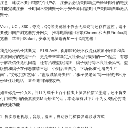
注意！建议不要用纯数字用户名，注册后必须去邮箱点击验证邮件的链接
才能完成注册！长时间不登陆账号出于安全原因需要用户去邮箱自助激活
账号。
Vivo，UC，360，夸克，QQ等浏览器不仅会无法访问还存在监控，请不
要使用国产浏览器打开网页！推荐电脑端用谷歌Chrome和火狐Firefox浏
览器，苹果用Safari，安卓同电脑端再加一个X浏览器！
我是论坛站长猪斯克 - P1SLAVE，侃胡姬论坛不仅是优质原创作者和高
素质同好的交流平台，更是未来重新定义社会运行规则的一个起点，有志
于解决信任危机问题，还有治理盗版猖狂，骗子横行等不良社会风气。盗
版贼和骗子在作恶前请三思，否则后果自负，下场会和“七鬼先生江
南”，“劳改犯罗杰驿”，“盗版贼鼠哥夫妇”，“骗子灵老师”等一样被挂出身
份证住址电话，甚至遭到物理攻击。
如果你是一位女S，并且为成千上百个精虫上脑发私信又墨迹，还不肯支
付门槛费用的低素质男M而烦恼的话，本论坛有以下几个为女S贴心打造
的便捷功能：
1. 售卖原创视频，音频，漫画，自动收门槛费发送联系方式