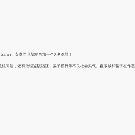
Safari，安卓同电脑端再加一个X浏览器！
任危机问题，还有治理盗版猖狂，骗子横行等不良社会风气。盗版贼和骗子在作恶
：