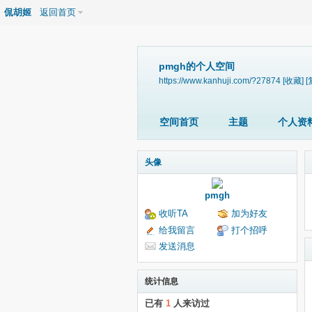
侃胡姬
返回首页
pmgh的个人空间
https://www.kanhuji.com/?27874
[收藏]
[
空间首页
主题
个人资
头像
pmgh
收听TA
加为好友
给我留言
打个招呼
发送消息
统计信息
已有
1
人来访过