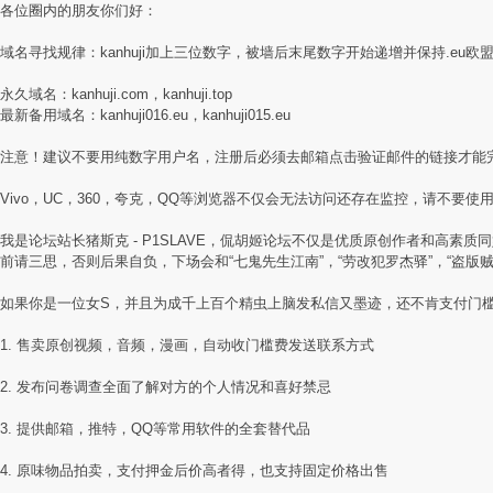
各位圈内的朋友你们好：
域名寻找规律：kanhuji加上三位数字，被墙后末尾数字开始递增并保持.eu欧
永久域名：kanhuji.com，kanhuji.top
最新备用域名：kanhuji016.eu，kanhuji015.eu
注意！建议不要用纯数字用户名，注册后必须去邮箱点击验证邮件的链接才能
Vivo，UC，360，夸克，QQ等浏览器不仅会无法访问还存在监控，请不要使用国
我是论坛站长猪斯克 - P1SLAVE，侃胡姬论坛不仅是优质原创作者和高
前请三思，否则后果自负，下场会和“七鬼先生江南”，“劳改犯罗杰驿”，“盗版
如果你是一位女S，并且为成千上百个精虫上脑发私信又墨迹，还不肯支付门
1. 售卖原创视频，音频，漫画，自动收门槛费发送联系方式
2. 发布问卷调查全面了解对方的个人情况和喜好禁忌
3. 提供邮箱，推特，QQ等常用软件的全套替代品
4. 原味物品拍卖，支付押金后价高者得，也支持固定价格出售