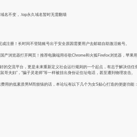
盟域名不变，.top永久域名暂时无需翻墙
完成注册！长时间不登陆账号出于安全原因需要用户去邮箱自助激活账号。
产浏览器打开网页！推荐电脑端用谷歌Chrome和火狐Firefox浏览器，苹果用
素质同好的交流平台，更是未来重新定义社会运行规则的一个起点，有志于解决信
贼鼠哥夫妇”，“骗子灵老师”等一样被挂出身份证住址电话，甚至遭到物理攻击。
槛费用的低素质男M而烦恼的话，本论坛有以下几个为女S贴心打造的便捷功能