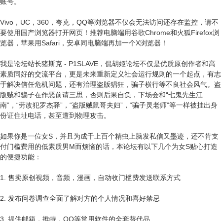
账号。
Vivo，UC，360，夸克，QQ等浏览器不仅会无法访问还存在监控，请不
要使用国产浏览器打开网页！推荐电脑端用谷歌Chrome和火狐Firefox浏
览器，苹果用Safari，安卓同电脑端再加一个X浏览器！
我是论坛站长猪斯克 - P1SLAVE，侃胡姬论坛不仅是优质原创作者和高
素质同好的交流平台，更是未来重新定义社会运行规则的一个起点，有志
于解决信任危机问题，还有治理盗版猖狂，骗子横行等不良社会风气。盗
版贼和骗子在作恶前请三思，否则后果自负，下场会和“七鬼先生江
南”，“劳改犯罗杰驿”，“盗版贼鼠哥夫妇”，“骗子灵老师”等一样被挂出身
份证住址电话，甚至遭到物理攻击。
如果你是一位女S，并且为成千上百个精虫上脑发私信又墨迹，还不肯支
付门槛费用的低素质男M而烦恼的话，本论坛有以下几个为女S贴心打造
的便捷功能：
1. 售卖原创视频，音频，漫画，自动收门槛费发送联系方式
2. 发布问卷调查全面了解对方的个人情况和喜好禁忌
3. 提供邮箱，推特，QQ等常用软件的全套替代品