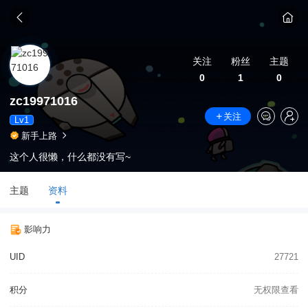
关注
粉丝
主题
0
1
0
zc19971016
关注
Lv1
新手上路
这个人很懒，什么都没有写~
主题
资料
影响力
UID
27721
积分
无权限查看