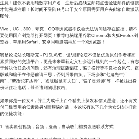
注意！建议不要用纯数字用户名，注册后必须去邮箱点击验证邮件的链接
才能完成注册！长时间不登陆账号出于安全原因需要用户去邮箱自助激活
账号。
Vivo，UC，360，夸克，QQ等浏览器不仅会无法访问还存在监控，请不
要使用国产浏览器打开网页！推荐电脑端用谷歌Chrome和火狐Firefox浏
览器，苹果用Safari，安卓同电脑端再加一个X浏览器！
我是论坛站长猪斯克 - P1SLAVE，侃胡姬论坛不仅是优质原创作者和高
素质同好的交流平台，更是未来重新定义社会运行规则的一个起点，有志
于解决信任危机问题，还有治理盗版猖狂，骗子横行等不良社会风气。盗
版贼和骗子在作恶前请三思，否则后果自负，下场会和“七鬼先生江
南”，“劳改犯罗杰驿”，“盗版贼鼠哥夫妇”，“骗子灵老师”等一样被挂出身
份证住址电话，甚至遭到物理攻击。
如果你是一位女S，并且为成千上百个精虫上脑发私信又墨迹，还不肯支
付门槛费用的低素质男M而烦恼的话，本论坛有以下几个为女S贴心打造
的便捷功能：
1. 售卖原创视频，音频，漫画，自动收门槛费发送联系方式