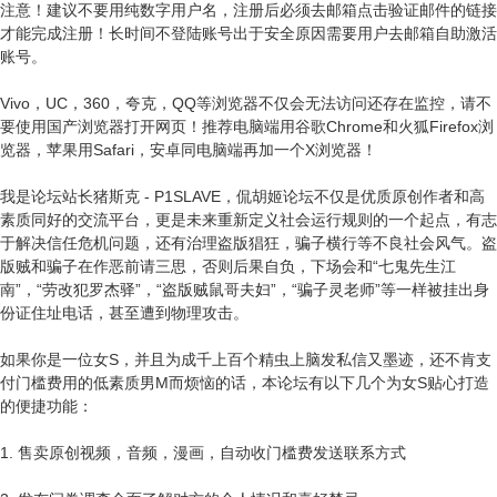
注意！建议不要用纯数字用户名，注册后必须去邮箱点击验证邮件的链接
才能完成注册！长时间不登陆账号出于安全原因需要用户去邮箱自助激活
账号。
Vivo，UC，360，夸克，QQ等浏览器不仅会无法访问还存在监控，请不
要使用国产浏览器打开网页！推荐电脑端用谷歌Chrome和火狐Firefox浏
览器，苹果用Safari，安卓同电脑端再加一个X浏览器！
我是论坛站长猪斯克 - P1SLAVE，侃胡姬论坛不仅是优质原创作者和高
素质同好的交流平台，更是未来重新定义社会运行规则的一个起点，有志
于解决信任危机问题，还有治理盗版猖狂，骗子横行等不良社会风气。盗
版贼和骗子在作恶前请三思，否则后果自负，下场会和“七鬼先生江
南”，“劳改犯罗杰驿”，“盗版贼鼠哥夫妇”，“骗子灵老师”等一样被挂出身
份证住址电话，甚至遭到物理攻击。
如果你是一位女S，并且为成千上百个精虫上脑发私信又墨迹，还不肯支
付门槛费用的低素质男M而烦恼的话，本论坛有以下几个为女S贴心打造
的便捷功能：
1. 售卖原创视频，音频，漫画，自动收门槛费发送联系方式