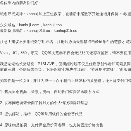
各位圈内的朋友你们好：
域名寻找规律：kanhuji加上三位数字，被墙后末尾数字开始递增并保持.eu欧
永久域名：kanhuji.com，kanhuji.top
最新备用域名：kanhuji016.eu，kanhuji015.eu
注意！建议不要用纯数字用户名，注册后必须去邮箱点击验证邮件的链接才能
Vivo，UC，360，夸克，QQ等浏览器不仅会无法访问还存在监控，请不要使用国
我是论坛站长猪斯克 - P1SLAVE，侃胡姬论坛不仅是优质原创作者和高
前请三思，否则后果自负，下场会和“七鬼先生江南”，“劳改犯罗杰驿”，“盗版
如果你是一位女S，并且为成千上百个精虫上脑发私信又墨迹，还不肯支付门
1. 售卖原创视频，音频，漫画，自动收门槛费发送联系方式
2. 发布问卷调查全面了解对方的个人情况和喜好禁忌
3. 提供邮箱，推特，QQ等常用软件的全套替代品
4. 原味物品拍卖，支付押金后价高者得，也支持固定价格出售