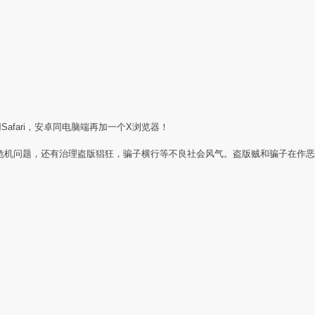
Safari，安卓同电脑端再加一个X浏览器！
任危机问题，还有治理盗版猖狂，骗子横行等不良社会风气。盗版贼和骗子在作恶
：