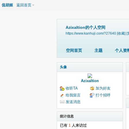
侃胡姬
返回首页
Azixaltion的个人空间
https://www.kanhuji.com/?27640
[收藏]
[
空间首页
主题
个人资
头像
Azixaltion
收听TA
加为好友
给我留言
打个招呼
发送消息
统计信息
已有
1
人来访过