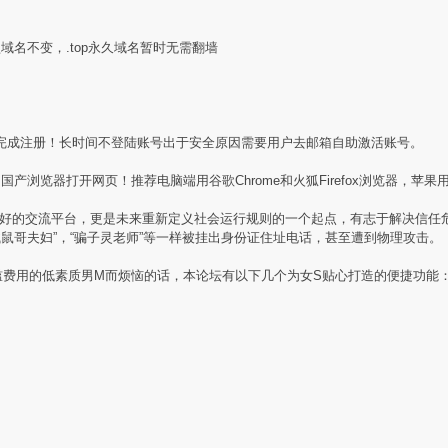
盟域名不变，.top永久域名暂时无需翻墙
完成注册！长时间不登陆账号出于安全原因需要用户去邮箱自助激活账号。
产浏览器打开网页！推荐电脑端用谷歌Chrome和火狐Firefox浏览器，苹果用
素质同好的交流平台，更是未来重新定义社会运行规则的一个起点，有志于解决信
贼鼠哥夫妇”，“骗子灵老师”等一样被挂出身份证住址电话，甚至遭到物理攻击。
槛费用的低素质男M而烦恼的话，本论坛有以下几个为女S贴心打造的便捷功能