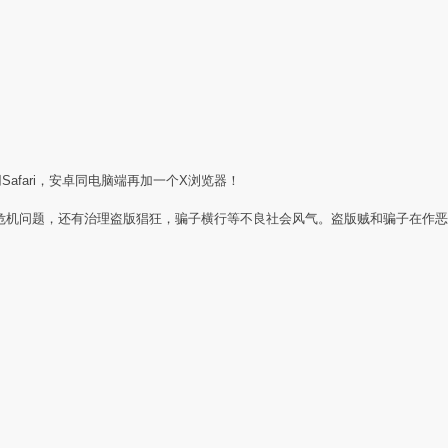
Safari，安卓同电脑端再加一个X浏览器！
任危机问题，还有治理盗版猖狂，骗子横行等不良社会风气。盗版贼和骗子在作恶
：