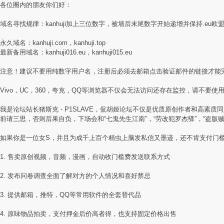
各位圈内的朋友你们好：
域名寻找规律：kanhuji加上三位数字，被墙后末尾数字开始递增并保持.eu欧
永久域名：kanhuji.com，kanhuji.top
最新备用域名：kanhuji016.eu，kanhuji015.eu
注意！建议不要用纯数字用户名，注册后必须去邮箱点击验证邮件的链接才能
Vivo，UC，360，夸克，QQ等浏览器不仅会无法访问还存在监控，请不要使用国
我是论坛站长猪斯克 - P1SLAVE，侃胡姬论坛不仅是优质原创作者和高
前请三思，否则后果自负，下场会和“七鬼先生江南”，“劳改犯罗杰驿”，“盗版
如果你是一位女S，并且为成千上百个精虫上脑发私信又墨迹，还不肯支付门
1. 售卖原创视频，音频，漫画，自动收门槛费发送联系方式
2. 发布问卷调查全面了解对方的个人情况和喜好禁忌
3. 提供邮箱，推特，QQ等常用软件的全套替代品
4. 原味物品拍卖，支付押金后价高者得，也支持固定价格出售