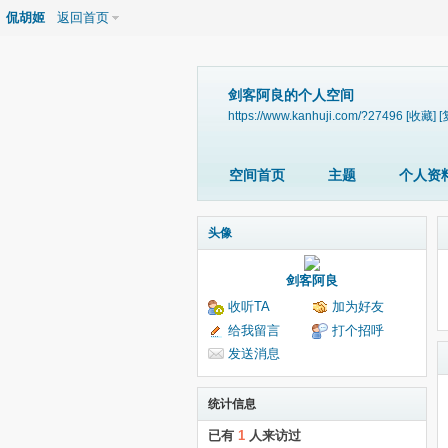
侃胡姬
返回首页
剑客阿良的个人空间
https://www.kanhuji.com/?27496
[收藏]
[
空间首页
主题
个人资
头像
剑客阿良
收听TA
加为好友
给我留言
打个招呼
发送消息
统计信息
已有
1
人来访过