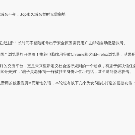
盟域名不变，.top永久域名暂时无需翻墙
完成注册！长时间不登陆账号出于安全原因需要用户去邮箱自助激活账号。
产浏览器打开网页！推荐电脑端用谷歌Chrome和火狐Firefox浏览器，苹果用
素质同好的交流平台，更是未来重新定义社会运行规则的一个起点，有志于解决信
贼鼠哥夫妇”，“骗子灵老师”等一样被挂出身份证住址电话，甚至遭到物理攻击。
槛费用的低素质男M而烦恼的话，本论坛有以下几个为女S贴心打造的便捷功能