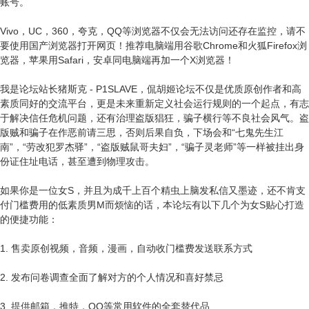
账号。
Vivo，UC，360，夸克，QQ等浏览器不仅会无法访问还存在监控，请不
要使用国产浏览器打开网页！推荐电脑端用谷歌Chrome和火狐Firefox浏
览器，苹果用Safari，安卓同电脑端再加一个X浏览器！
我是论坛站长猪斯克 - P1SLAVE，侃胡姬论坛不仅是优质原创作者和高
素质同好的交流平台，更是未来重新定义社会运行规则的一个起点，有志
于解决信任危机问题，还有治理盗版猖狂，骗子横行等不良社会风气。盗
版贼和骗子在作恶前请三思，否则后果自负，下场会和“七鬼先生江
南”，“劳改犯罗杰驿”，“盗版贼鼠哥夫妇”，“骗子灵老师”等一样被挂出身
份证住址电话，甚至遭到物理攻击。
如果你是一位女S，并且为成千上百个精虫上脑发私信又墨迹，还不肯支
付门槛费用的低素质男M而烦恼的话，本论坛有以下几个为女S贴心打造
的便捷功能：
1. 售卖原创视频，音频，漫画，自动收门槛费发送联系方式
2. 发布问卷调查全面了解对方的个人情况和喜好禁忌
3. 提供邮箱，推特，QQ等常用软件的全套替代品