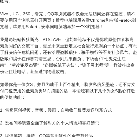
账号。
Vivo，UC，360，夸克，QQ等浏览器不仅会无法访问还存在监控，请不
要使用国产浏览器打开网页！推荐电脑端用谷歌Chrome和火狐Firefox浏
览器，苹果用Safari，安卓同电脑端再加一个X浏览器！
我是论坛站长猪斯克 - P1SLAVE，侃胡姬论坛不仅是优质原创作者和高
素质同好的交流平台，更是未来重新定义社会运行规则的一个起点，有志
于解决信任危机问题，还有治理盗版猖狂，骗子横行等不良社会风气。盗
版贼和骗子在作恶前请三思，否则后果自负，下场会和“七鬼先生江
南”，“劳改犯罗杰驿”，“盗版贼鼠哥夫妇”，“骗子灵老师”等一样被挂出身
份证住址电话，甚至遭到物理攻击。
如果你是一位女S，并且为成千上百个精虫上脑发私信又墨迹，还不肯支
付门槛费用的低素质男M而烦恼的话，本论坛有以下几个为女S贴心打造
的便捷功能：
1. 售卖原创视频，音频，漫画，自动收门槛费发送联系方式
2. 发布问卷调查全面了解对方的个人情况和喜好禁忌
3. 提供邮箱，推特，QQ等常用软件的全套替代品