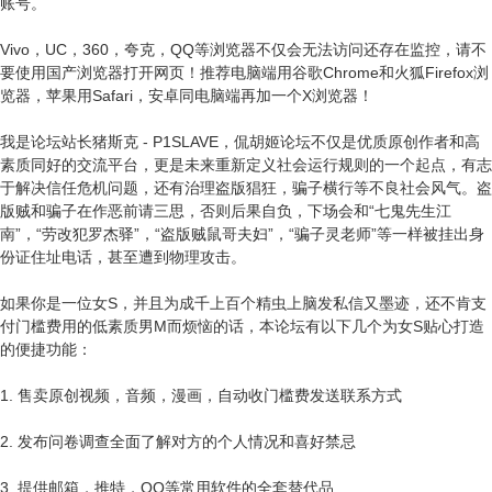
账号。
Vivo，UC，360，夸克，QQ等浏览器不仅会无法访问还存在监控，请不
要使用国产浏览器打开网页！推荐电脑端用谷歌Chrome和火狐Firefox浏
览器，苹果用Safari，安卓同电脑端再加一个X浏览器！
我是论坛站长猪斯克 - P1SLAVE，侃胡姬论坛不仅是优质原创作者和高
素质同好的交流平台，更是未来重新定义社会运行规则的一个起点，有志
于解决信任危机问题，还有治理盗版猖狂，骗子横行等不良社会风气。盗
版贼和骗子在作恶前请三思，否则后果自负，下场会和“七鬼先生江
南”，“劳改犯罗杰驿”，“盗版贼鼠哥夫妇”，“骗子灵老师”等一样被挂出身
份证住址电话，甚至遭到物理攻击。
如果你是一位女S，并且为成千上百个精虫上脑发私信又墨迹，还不肯支
付门槛费用的低素质男M而烦恼的话，本论坛有以下几个为女S贴心打造
的便捷功能：
1. 售卖原创视频，音频，漫画，自动收门槛费发送联系方式
2. 发布问卷调查全面了解对方的个人情况和喜好禁忌
3. 提供邮箱，推特，QQ等常用软件的全套替代品