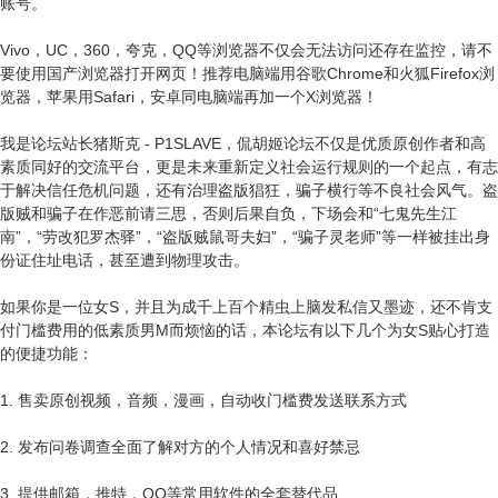
账号。
Vivo，UC，360，夸克，QQ等浏览器不仅会无法访问还存在监控，请不
要使用国产浏览器打开网页！推荐电脑端用谷歌Chrome和火狐Firefox浏
览器，苹果用Safari，安卓同电脑端再加一个X浏览器！
我是论坛站长猪斯克 - P1SLAVE，侃胡姬论坛不仅是优质原创作者和高
素质同好的交流平台，更是未来重新定义社会运行规则的一个起点，有志
于解决信任危机问题，还有治理盗版猖狂，骗子横行等不良社会风气。盗
版贼和骗子在作恶前请三思，否则后果自负，下场会和“七鬼先生江
南”，“劳改犯罗杰驿”，“盗版贼鼠哥夫妇”，“骗子灵老师”等一样被挂出身
份证住址电话，甚至遭到物理攻击。
如果你是一位女S，并且为成千上百个精虫上脑发私信又墨迹，还不肯支
付门槛费用的低素质男M而烦恼的话，本论坛有以下几个为女S贴心打造
的便捷功能：
1. 售卖原创视频，音频，漫画，自动收门槛费发送联系方式
2. 发布问卷调查全面了解对方的个人情况和喜好禁忌
3. 提供邮箱，推特，QQ等常用软件的全套替代品