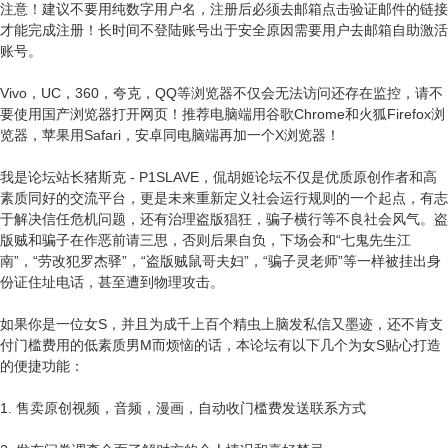
注意！建议不要用纯数字用户名，注册后必须去邮箱点击验证邮件的链接
才能完成注册！长时间不登陆账号出于安全原因需要用户去邮箱自助激活
账号。
Vivo，UC，360，夸克，QQ等浏览器不仅会无法访问还存在监控，请不
要使用国产浏览器打开网页！推荐电脑端用谷歌Chrome和火狐Firefox浏
览器，苹果用Safari，安卓同电脑端再加一个X浏览器！
我是论坛站长猪斯克 - P1SLAVE，侃胡姬论坛不仅是优质原创作者和高
素质同好的交流平台，更是未来重新定义社会运行规则的一个起点，有志
于解决信任危机问题，还有治理盗版猖狂，骗子横行等不良社会风气。盗
版贼和骗子在作恶前请三思，否则后果自负，下场会和“七鬼先生江
南”，“劳改犯罗杰驿”，“盗版贼鼠哥夫妇”，“骗子灵老师”等一样被挂出身
份证住址电话，甚至遭到物理攻击。
如果你是一位女S，并且为成千上百个精虫上脑发私信又墨迹，还不肯支
付门槛费用的低素质男M而烦恼的话，本论坛有以下几个为女S贴心打造
的便捷功能：
1. 售卖原创视频，音频，漫画，自动收门槛费发送联系方式