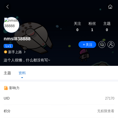
关注
粉丝
主题
0
1
0
nmsl838888
关注
Lv1
新手上路
这个人很懒，什么都没有写~
主题
资料
影响力
UID
27170
积分
无权限查看