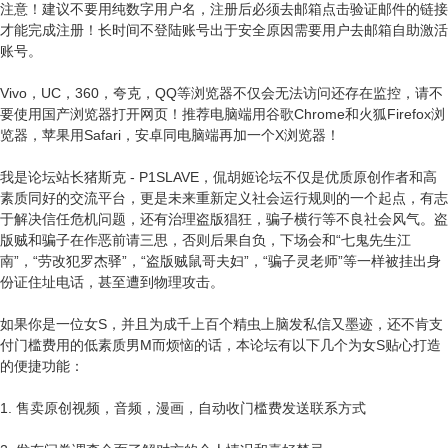
注意！建议不要用纯数字用户名，注册后必须去邮箱点击验证邮件的链接
才能完成注册！长时间不登陆账号出于安全原因需要用户去邮箱自助激活
账号。
Vivo，UC，360，夸克，QQ等浏览器不仅会无法访问还存在监控，请不
要使用国产浏览器打开网页！推荐电脑端用谷歌Chrome和火狐Firefox浏
览器，苹果用Safari，安卓同电脑端再加一个X浏览器！
我是论坛站长猪斯克 - P1SLAVE，侃胡姬论坛不仅是优质原创作者和高
素质同好的交流平台，更是未来重新定义社会运行规则的一个起点，有志
于解决信任危机问题，还有治理盗版猖狂，骗子横行等不良社会风气。盗
版贼和骗子在作恶前请三思，否则后果自负，下场会和“七鬼先生江
南”，“劳改犯罗杰驿”，“盗版贼鼠哥夫妇”，“骗子灵老师”等一样被挂出身
份证住址电话，甚至遭到物理攻击。
如果你是一位女S，并且为成千上百个精虫上脑发私信又墨迹，还不肯支
付门槛费用的低素质男M而烦恼的话，本论坛有以下几个为女S贴心打造
的便捷功能：
1. 售卖原创视频，音频，漫画，自动收门槛费发送联系方式