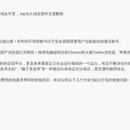
盟域名不变，.top永久域名暂时无需翻墙
完成注册！长时间不登陆账号出于安全原因需要用户去邮箱自助激活账号。
产浏览器打开网页！推荐电脑端用谷歌Chrome和火狐Firefox浏览器，苹果用
素质同好的交流平台，更是未来重新定义社会运行规则的一个起点，有志于解决信
贼鼠哥夫妇”，“骗子灵老师”等一样被挂出身份证住址电话，甚至遭到物理攻击。
槛费用的低素质男M而烦恼的话，本论坛有以下几个为女S贴心打造的便捷功能