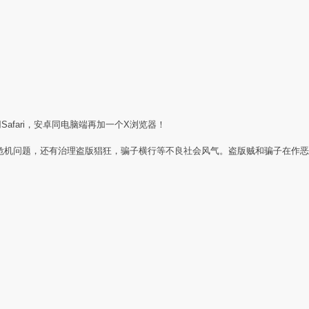
Safari，安卓同电脑端再加一个X浏览器！
任危机问题，还有治理盗版猖狂，骗子横行等不良社会风气。盗版贼和骗子在作恶
：