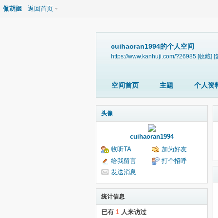
侃胡姬
返回首页
cuihaoran1994的个人空间
https://www.kanhuji.com/?26985
[收藏]
[
空间首页
主题
个人资
头像
cuihaoran1994
收听TA
加为好友
给我留言
打个招呼
发送消息
统计信息
已有
1
人来访过