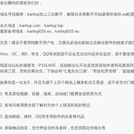
各位圈内的朋友你们好：
域名寻找规律：kanhuji加上三位数字，被墙后末尾数字开始递增并保持.eu欧
永久域名：kanhuji.com，kanhuji.top
最新备用域名：kanhuji016.eu，kanhuji015.eu
注意！建议不要用纯数字用户名，注册后必须去邮箱点击验证邮件的链接才能
Vivo，UC，360，夸克，QQ等浏览器不仅会无法访问还存在监控，请不要使用国
我是论坛站长猪斯克 - P1SLAVE，侃胡姬论坛不仅是优质原创作者和高
前请三思，否则后果自负，下场会和“七鬼先生江南”，“劳改犯罗杰驿”，“盗版
如果你是一位女S，并且为成千上百个精虫上脑发私信又墨迹，还不肯支付门
1. 售卖原创视频，音频，漫画，自动收门槛费发送联系方式
2. 发布问卷调查全面了解对方的个人情况和喜好禁忌
3. 提供邮箱，推特，QQ等常用软件的全套替代品
4. 原味物品拍卖，支付押金后价高者得，也支持固定价格出售