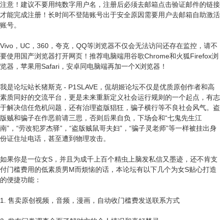
注意！建议不要用纯数字用户名，注册后必须去邮箱点击验证邮件的链接
才能完成注册！长时间不登陆账号出于安全原因需要用户去邮箱自助激活
账号。
Vivo，UC，360，夸克，QQ等浏览器不仅会无法访问还存在监控，请不
要使用国产浏览器打开网页！推荐电脑端用谷歌Chrome和火狐Firefox浏
览器，苹果用Safari，安卓同电脑端再加一个X浏览器！
我是论坛站长猪斯克 - P1SLAVE，侃胡姬论坛不仅是优质原创作者和高
素质同好的交流平台，更是未来重新定义社会运行规则的一个起点，有志
于解决信任危机问题，还有治理盗版猖狂，骗子横行等不良社会风气。盗
版贼和骗子在作恶前请三思，否则后果自负，下场会和“七鬼先生江
南”，“劳改犯罗杰驿”，“盗版贼鼠哥夫妇”，“骗子灵老师”等一样被挂出身
份证住址电话，甚至遭到物理攻击。
如果你是一位女S，并且为成千上百个精虫上脑发私信又墨迹，还不肯支
付门槛费用的低素质男M而烦恼的话，本论坛有以下几个为女S贴心打造
的便捷功能：
1. 售卖原创视频，音频，漫画，自动收门槛费发送联系方式