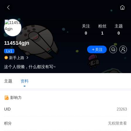
关注
粉丝
主题
0
1
0
114514gjn
关注
Lv1
新手上路
这个人很懒，什么都没有写~
主题
资料
影响力
UID
23263
积分
无权限查看