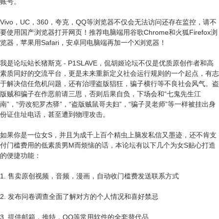
账号。
Vivo，UC，360，夸克，QQ等浏览器不仅会无法访问还存在监控，请不
要使用国产浏览器打开网页！推荐电脑端用谷歌Chrome和火狐Firefox浏
览器，苹果用Safari，安卓同电脑端再加一个X浏览器！
我是论坛站长猪斯克 - P1SLAVE，侃胡姬论坛不仅是优质原创作者和高
素质同好的交流平台，更是未来重新定义社会运行规则的一个起点，有志
于解决信任危机问题，还有治理盗版猖狂，骗子横行等不良社会风气。盗
版贼和骗子在作恶前请三思，否则后果自负，下场会和“七鬼先生江
南”，“劳改犯罗杰驿”，“盗版贼鼠哥夫妇”，“骗子灵老师”等一样被挂出身
份证住址电话，甚至遭到物理攻击。
如果你是一位女S，并且为成千上百个精虫上脑发私信又墨迹，还不肯支
付门槛费用的低素质男M而烦恼的话，本论坛有以下几个为女S贴心打造
的便捷功能：
1. 售卖原创视频，音频，漫画，自动收门槛费发送联系方式
2. 发布问卷调查全面了解对方的个人情况和喜好禁忌
3. 提供邮箱，推特，QQ等常用软件的全套替代品