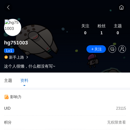
关注
粉丝
主题
0
1
0
hg751003
关注
Lv1
新手上路
这个人很懒，什么都没有写~
主题
资料
影响力
UID
23115
积分
无权限查看