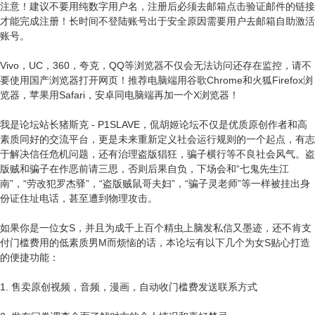
注意！建议不要用纯数字用户名，注册后必须去邮箱点击验证邮件的链接
才能完成注册！长时间不登陆账号出于安全原因需要用户去邮箱自助激活
账号。
Vivo，UC，360，夸克，QQ等浏览器不仅会无法访问还存在监控，请不
要使用国产浏览器打开网页！推荐电脑端用谷歌Chrome和火狐Firefox浏
览器，苹果用Safari，安卓同电脑端再加一个X浏览器！
我是论坛站长猪斯克 - P1SLAVE，侃胡姬论坛不仅是优质原创作者和高
素质同好的交流平台，更是未来重新定义社会运行规则的一个起点，有志
于解决信任危机问题，还有治理盗版猖狂，骗子横行等不良社会风气。盗
版贼和骗子在作恶前请三思，否则后果自负，下场会和“七鬼先生江
南”，“劳改犯罗杰驿”，“盗版贼鼠哥夫妇”，“骗子灵老师”等一样被挂出身
份证住址电话，甚至遭到物理攻击。
如果你是一位女S，并且为成千上百个精虫上脑发私信又墨迹，还不肯支
付门槛费用的低素质男M而烦恼的话，本论坛有以下几个为女S贴心打造
的便捷功能：
1. 售卖原创视频，音频，漫画，自动收门槛费发送联系方式