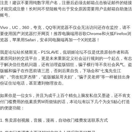
注意！建议不要用纯数字用户名，注册后必须去邮箱点击验证邮件的链接
才能完成注册！长时间不登陆账号出于安全原因需要用户去邮箱自助激活
账号。
Vivo，UC，360，夸克，QQ等浏览器不仅会无法访问还存在监控，请不
要使用国产浏览器打开网页！推荐电脑端用谷歌Chrome和火狐Firefox浏
览器，苹果用Safari，安卓同电脑端再加一个X浏览器！
我是论坛站长猪斯克 - P1SLAVE，侃胡姬论坛不仅是优质原创作者和高
素质同好的交流平台，更是未来重新定义社会运行规则的一个起点，有志
于解决信任危机问题，还有治理盗版猖狂，骗子横行等不良社会风气。盗
版贼和骗子在作恶前请三思，否则后果自负，下场会和“七鬼先生江
南”，“劳改犯罗杰驿”，“盗版贼鼠哥夫妇”，“骗子灵老师”等一样被挂出身
份证住址电话，甚至遭到物理攻击。
如果你是一位女S，并且为成千上百个精虫上脑发私信又墨迹，还不肯支
付门槛费用的低素质男M而烦恼的话，本论坛有以下几个为女S贴心打造
的便捷功能：
1. 售卖原创视频，音频，漫画，自动收门槛费发送联系方式