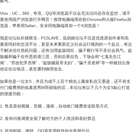
账号。
Vivo，UC，360，夸克，QQ等浏览器不仅会无法访问还存在监控，请不
要使用国产浏览器打开网页！推荐电脑端用谷歌Chrome和火狐Firefox浏
览器，苹果用Safari，安卓同电脑端再加一个X浏览器！
我是论坛站长猪斯克 - P1SLAVE，侃胡姬论坛不仅是优质原创作者和高
素质同好的交流平台，更是未来重新定义社会运行规则的一个起点，有志
于解决信任危机问题，还有治理盗版猖狂，骗子横行等不良社会风气。盗
版贼和骗子在作恶前请三思，否则后果自负，下场会和“七鬼先生江
南”，“劳改犯罗杰驿”，“盗版贼鼠哥夫妇”，“骗子灵老师”等一样被挂出身
份证住址电话，甚至遭到物理攻击。
如果你是一位女S，并且为成千上百个精虫上脑发私信又墨迹，还不肯支
付门槛费用的低素质男M而烦恼的话，本论坛有以下几个为女S贴心打造
的便捷功能：
1. 售卖原创视频，音频，漫画，自动收门槛费发送联系方式
2. 发布问卷调查全面了解对方的个人情况和喜好禁忌
3. 提供邮箱，推特，QQ等常用软件的全套替代品