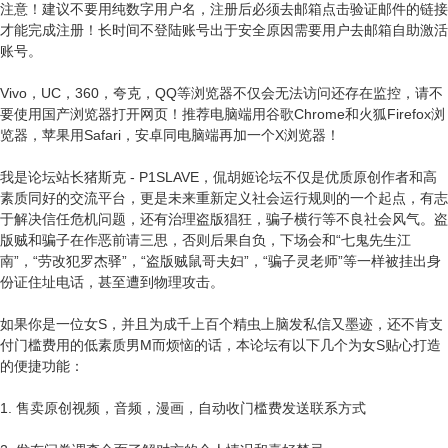
注意！建议不要用纯数字用户名，注册后必须去邮箱点击验证邮件的链接
才能完成注册！长时间不登陆账号出于安全原因需要用户去邮箱自助激活
账号。
Vivo，UC，360，夸克，QQ等浏览器不仅会无法访问还存在监控，请不
要使用国产浏览器打开网页！推荐电脑端用谷歌Chrome和火狐Firefox浏
览器，苹果用Safari，安卓同电脑端再加一个X浏览器！
我是论坛站长猪斯克 - P1SLAVE，侃胡姬论坛不仅是优质原创作者和高
素质同好的交流平台，更是未来重新定义社会运行规则的一个起点，有志
于解决信任危机问题，还有治理盗版猖狂，骗子横行等不良社会风气。盗
版贼和骗子在作恶前请三思，否则后果自负，下场会和“七鬼先生江
南”，“劳改犯罗杰驿”，“盗版贼鼠哥夫妇”，“骗子灵老师”等一样被挂出身
份证住址电话，甚至遭到物理攻击。
如果你是一位女S，并且为成千上百个精虫上脑发私信又墨迹，还不肯支
付门槛费用的低素质男M而烦恼的话，本论坛有以下几个为女S贴心打造
的便捷功能：
1. 售卖原创视频，音频，漫画，自动收门槛费发送联系方式