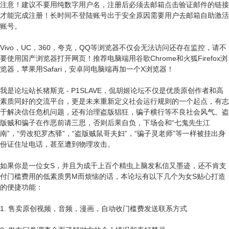
注意！建议不要用纯数字用户名，注册后必须去邮箱点击验证邮件的链接
才能完成注册！长时间不登陆账号出于安全原因需要用户去邮箱自助激活
账号。
Vivo，UC，360，夸克，QQ等浏览器不仅会无法访问还存在监控，请不
要使用国产浏览器打开网页！推荐电脑端用谷歌Chrome和火狐Firefox浏
览器，苹果用Safari，安卓同电脑端再加一个X浏览器！
我是论坛站长猪斯克 - P1SLAVE，侃胡姬论坛不仅是优质原创作者和高
素质同好的交流平台，更是未来重新定义社会运行规则的一个起点，有志
于解决信任危机问题，还有治理盗版猖狂，骗子横行等不良社会风气。盗
版贼和骗子在作恶前请三思，否则后果自负，下场会和“七鬼先生江
南”，“劳改犯罗杰驿”，“盗版贼鼠哥夫妇”，“骗子灵老师”等一样被挂出身
份证住址电话，甚至遭到物理攻击。
如果你是一位女S，并且为成千上百个精虫上脑发私信又墨迹，还不肯支
付门槛费用的低素质男M而烦恼的话，本论坛有以下几个为女S贴心打造
的便捷功能：
1. 售卖原创视频，音频，漫画，自动收门槛费发送联系方式