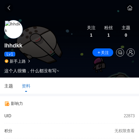
关注
粉丝
主题
1
1
0
lhhdkk
关注
Lv1
新手上路
这个人很懒，什么都没有写~
主题
资料
影响力
UID
22873
积分
无权限查看