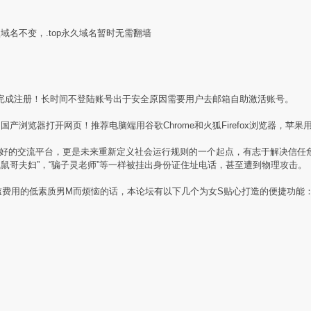
盟域名不变，.top永久域名暂时无需翻墙
完成注册！长时间不登陆账号出于安全原因需要用户去邮箱自助激活账号。
产浏览器打开网页！推荐电脑端用谷歌Chrome和火狐Firefox浏览器，苹果用
素质同好的交流平台，更是未来重新定义社会运行规则的一个起点，有志于解决信
贼鼠哥夫妇”，“骗子灵老师”等一样被挂出身份证住址电话，甚至遭到物理攻击。
槛费用的低素质男M而烦恼的话，本论坛有以下几个为女S贴心打造的便捷功能