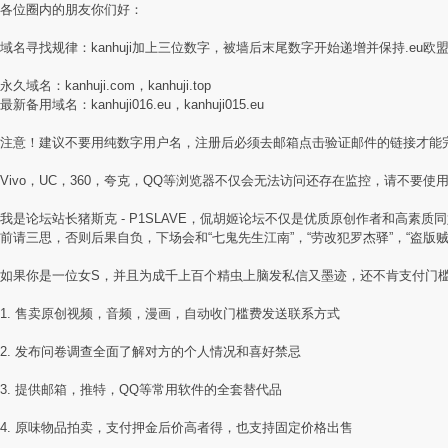
各位圈内的朋友你们好：
域名寻找规律：kanhuji加上三位数字，被墙后末尾数字开始递增并保持.eu欧
永久域名：kanhuji.com，kanhuji.top
最新备用域名：kanhuji016.eu，kanhuji015.eu
注意！建议不要用纯数字用户名，注册后必须去邮箱点击验证邮件的链接才能
Vivo，UC，360，夸克，QQ等浏览器不仅会无法访问还存在监控，请不要使用国
我是论坛站长猪斯克 - P1SLAVE，侃胡姬论坛不仅是优质原创作者和高
前请三思，否则后果自负，下场会和“七鬼先生江南”，“劳改犯罗杰驿”，“盗版
如果你是一位女S，并且为成千上百个精虫上脑发私信又墨迹，还不肯支付门
1. 售卖原创视频，音频，漫画，自动收门槛费发送联系方式
2. 发布问卷调查全面了解对方的个人情况和喜好禁忌
3. 提供邮箱，推特，QQ等常用软件的全套替代品
4. 原味物品拍卖，支付押金后价高者得，也支持固定价格出售