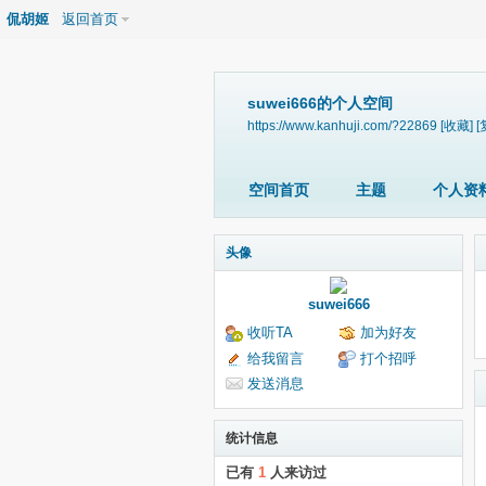
侃胡姬
返回首页
suwei666的个人空间
https://www.kanhuji.com/?22869
[收藏]
[
空间首页
主题
个人资
头像
suwei666
收听TA
加为好友
给我留言
打个招呼
发送消息
统计信息
已有
1
人来访过