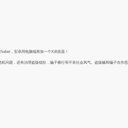
Safari，安卓同电脑端再加一个X浏览器！
任危机问题，还有治理盗版猖狂，骗子横行等不良社会风气。盗版贼和骗子在作恶
：