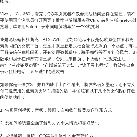
账号。
Vivo，UC，360，夸克，QQ等浏览器不仅会无法访问还存在监控，请不
要使用国产浏览器打开网页！推荐电脑端用谷歌Chrome和火狐Firefox浏
览器，苹果用Safari，安卓同电脑端再加一个X浏览器！
我是论坛站长猪斯克 - P1SLAVE，侃胡姬论坛不仅是优质原创作者和高
素质同好的交流平台，更是未来重新定义社会运行规则的一个起点，有志
于解决信任危机问题，还有治理盗版猖狂，骗子横行等不良社会风气。盗
版贼和骗子在作恶前请三思，否则后果自负，下场会和“七鬼先生江
南”，“劳改犯罗杰驿”，“盗版贼鼠哥夫妇”，“骗子灵老师”等一样被挂出身
份证住址电话，甚至遭到物理攻击。
如果你是一位女S，并且为成千上百个精虫上脑发私信又墨迹，还不肯支
付门槛费用的低素质男M而烦恼的话，本论坛有以下几个为女S贴心打造
的便捷功能：
1. 售卖原创视频，音频，漫画，自动收门槛费发送联系方式
2. 发布问卷调查全面了解对方的个人情况和喜好禁忌
3. 提供邮箱，推特，QQ等常用软件的全套替代品