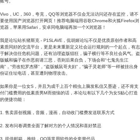
账号。
Vivo，UC，360，夸克，QQ等浏览器不仅会无法访问还存在监控，请不
要使用国产浏览器打开网页！推荐电脑端用谷歌Chrome和火狐Firefox浏
览器，苹果用Safari，安卓同电脑端再加一个X浏览器！
我是论坛站长猪斯克 - P1SLAVE，侃胡姬论坛不仅是优质原创作者和高
素质同好的交流平台，更是未来重新定义社会运行规则的一个起点，有志
于解决信任危机问题，还有治理盗版猖狂，骗子横行等不良社会风气。盗
版贼和骗子在作恶前请三思，否则后果自负，下场会和“七鬼先生江
南”，“劳改犯罗杰驿”，“盗版贼鼠哥夫妇”，“骗子灵老师”等一样被挂出身
份证住址电话，甚至遭到物理攻击。
如果你是一位女S，并且为成千上百个精虫上脑发私信又墨迹，还不肯支
付门槛费用的低素质男M而烦恼的话，本论坛有以下几个为女S贴心打造
的便捷功能：
1. 售卖原创视频，音频，漫画，自动收门槛费发送联系方式
2. 发布问卷调查全面了解对方的个人情况和喜好禁忌
3. 提供邮箱，推特，QQ等常用软件的全套替代品