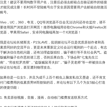
注意！建议不要用纯数字用户名，注册后必须去邮箱点击验证邮件的链接
才能完成注册！长时间不登陆账号出于安全原因需要用户去邮箱自助激活
账号。
Vivo，UC，360，夸克，QQ等浏览器不仅会无法访问还存在监控，请不
要使用国产浏览器打开网页！推荐电脑端用谷歌Chrome和火狐Firefox浏
览器，苹果用Safari，安卓同电脑端再加一个X浏览器！
我是论坛站长猪斯克 - P1SLAVE，侃胡姬论坛不仅是优质原创作者和高
素质同好的交流平台，更是未来重新定义社会运行规则的一个起点，有志
于解决信任危机问题，还有治理盗版猖狂，骗子横行等不良社会风气。盗
版贼和骗子在作恶前请三思，否则后果自负，下场会和“七鬼先生江
南”，“劳改犯罗杰驿”，“盗版贼鼠哥夫妇”，“骗子灵老师”等一样被挂出身
份证住址电话，甚至遭到物理攻击。
如果你是一位女S，并且为成千上百个精虫上脑发私信又墨迹，还不肯支
付门槛费用的低素质男M而烦恼的话，本论坛有以下几个为女S贴心打造
的便捷功能：
1. 售卖原创视频，音频，漫画，自动收门槛费发送联系方式