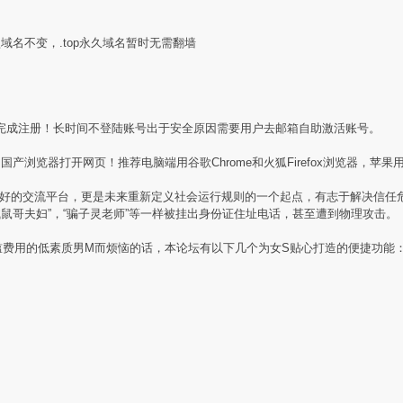
盟域名不变，.top永久域名暂时无需翻墙
完成注册！长时间不登陆账号出于安全原因需要用户去邮箱自助激活账号。
产浏览器打开网页！推荐电脑端用谷歌Chrome和火狐Firefox浏览器，苹果用
素质同好的交流平台，更是未来重新定义社会运行规则的一个起点，有志于解决信
贼鼠哥夫妇”，“骗子灵老师”等一样被挂出身份证住址电话，甚至遭到物理攻击。
槛费用的低素质男M而烦恼的话，本论坛有以下几个为女S贴心打造的便捷功能