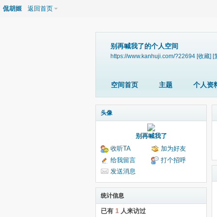
侃胡姬
返回首页
别再喊我了的个人空间
https://www.kanhuji.com/?22694
[收藏]
[
空间首页
主题
个人资
头像
别再喊我了
收听TA
加为好友
给我留言
打个招呼
发送消息
统计信息
已有
1
人来访过