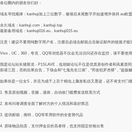
各位圈内的朋友你们好：
域名寻找规律：kanhuji加上三位数字，被墙后末尾数字开始递增并保持.eu欧
永久域名：kanhuji.com，kanhuji.top
最新备用域名：kanhuji016.eu，kanhuji015.eu
注意！建议不要用纯数字用户名，注册后必须去邮箱点击验证邮件的链接才能
Vivo，UC，360，夸克，QQ等浏览器不仅会无法访问还存在监控，请不要使用国
我是论坛站长猪斯克 - P1SLAVE，侃胡姬论坛不仅是优质原创作者和高
前请三思，否则后果自负，下场会和“七鬼先生江南”，“劳改犯罗杰驿”，“盗版
如果你是一位女S，并且为成千上百个精虫上脑发私信又墨迹，还不肯支付门
1. 售卖原创视频，音频，漫画，自动收门槛费发送联系方式
2. 发布问卷调查全面了解对方的个人情况和喜好禁忌
3. 提供邮箱，推特，QQ等常用软件的全套替代品
4. 原味物品拍卖，支付押金后价高者得，也支持固定价格出售