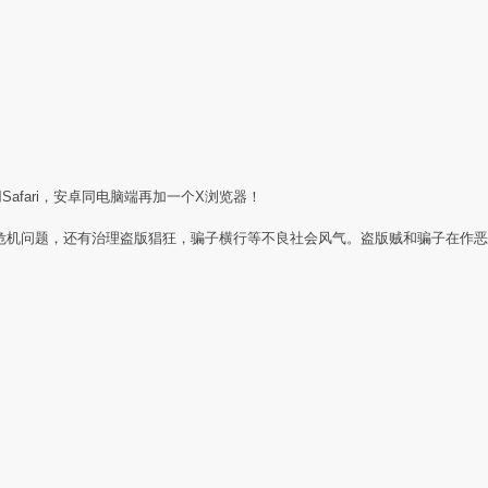
Safari，安卓同电脑端再加一个X浏览器！
任危机问题，还有治理盗版猖狂，骗子横行等不良社会风气。盗版贼和骗子在作恶
：