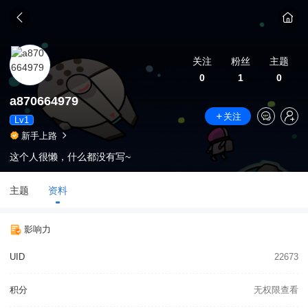
关注
粉丝
主题
0
1
0
a870664979
关注
Lv1
新手上路
这个人很懒，什么都没有写~
主题
资料
影响力
UID
22673
积分
无权限查看