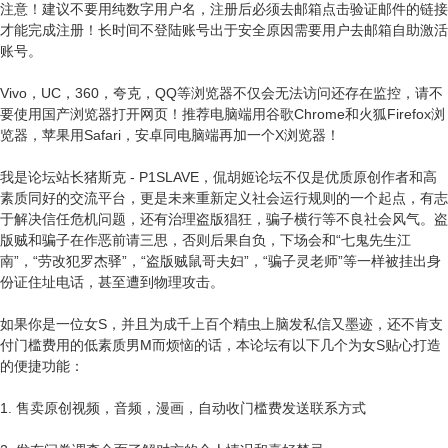
注意！建议不要用纯数字用户名，注册后必须去邮箱点击验证邮件的链接
才能完成注册！长时间不登陆账号出于安全原因需要用户去邮箱自助激活
账号。
Vivo，UC，360，夸克，QQ等浏览器不仅会无法访问还存在监控，请不
要使用国产浏览器打开网页！推荐电脑端用谷歌Chrome和火狐Firefox浏
览器，苹果用Safari，安卓同电脑端再加一个X浏览器！
我是论坛站长猪斯克 - P1SLAVE，侃胡姬论坛不仅是优质原创作者和高
素质同好的交流平台，更是未来重新定义社会运行规则的一个起点，有志
于解决信任危机问题，还有治理盗版猖狂，骗子横行等不良社会风气。盗
版贼和骗子在作恶前请三思，否则后果自负，下场会和“七鬼先生江
南”，“劳改犯罗杰驿”，“盗版贼鼠哥夫妇”，“骗子灵老师”等一样被挂出身
份证住址电话，甚至遭到物理攻击。
如果你是一位女S，并且为成千上百个精虫上脑发私信又墨迹，还不肯支
付门槛费用的低素质男M而烦恼的话，本论坛有以下几个为女S贴心打造
的便捷功能：
1. 售卖原创视频，音频，漫画，自动收门槛费发送联系方式