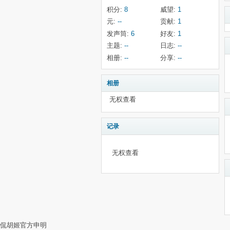
积分:
8
威望:
1
元:
--
贡献:
1
发声筒:
6
好友:
1
主题:
--
日志:
--
相册:
--
分享:
--
相册
无权查看
记录
无权查看
侃胡姬官方申明