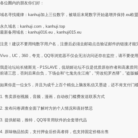
各位圈内的朋友你们好：
域名寻找规律：kanhuji加上三位数字，被墙后末尾数字开始递增并保持.eu欧
永久域名：kanhuji.com，kanhuji.top
最新备用域名：kanhuji016.eu，kanhuji015.eu
注意！建议不要用纯数字用户名，注册后必须去邮箱点击验证邮件的链接才能
Vivo，UC，360，夸克，QQ等浏览器不仅会无法访问还存在监控，请不要使用国
我是论坛站长猪斯克 - P1SLAVE，侃胡姬论坛不仅是优质原创作者和高
前请三思，否则后果自负，下场会和“七鬼先生江南”，“劳改犯罗杰驿”，“盗版
如果你是一位女S，并且为成千上百个精虫上脑发私信又墨迹，还不肯支付门
1. 售卖原创视频，音频，漫画，自动收门槛费发送联系方式
2. 发布问卷调查全面了解对方的个人情况和喜好禁忌
3. 提供邮箱，推特，QQ等常用软件的全套替代品
4. 原味物品拍卖，支付押金后价高者得，也支持固定价格出售