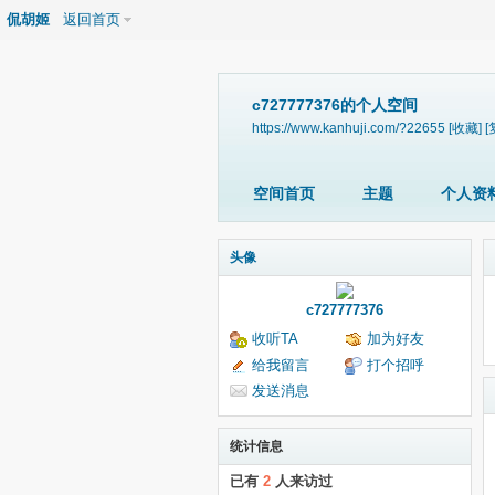
侃胡姬
返回首页
c727777376的个人空间
https://www.kanhuji.com/?22655
[收藏]
[
空间首页
主题
个人资
头像
c727777376
收听TA
加为好友
给我留言
打个招呼
发送消息
统计信息
已有
2
人来访过