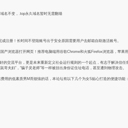
盟域名不变，.top永久域名暂时无需翻墙
完成注册！长时间不登陆账号出于安全原因需要用户去邮箱自助激活账号。
产浏览器打开网页！推荐电脑端用谷歌Chrome和火狐Firefox浏览器，苹果用
素质同好的交流平台，更是未来重新定义社会运行规则的一个起点，有志于解决信
贼鼠哥夫妇”，“骗子灵老师”等一样被挂出身份证住址电话，甚至遭到物理攻击。
槛费用的低素质男M而烦恼的话，本论坛有以下几个为女S贴心打造的便捷功能