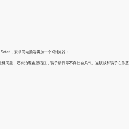
Safari，安卓同电脑端再加一个X浏览器！
任危机问题，还有治理盗版猖狂，骗子横行等不良社会风气。盗版贼和骗子在作恶
：