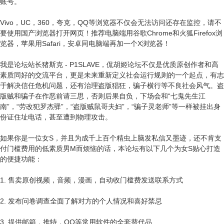
账号。
Vivo，UC，360，夸克，QQ等浏览器不仅会无法访问还存在监控，请不
要使用国产浏览器打开网页！推荐电脑端用谷歌Chrome和火狐Firefox浏
览器，苹果用Safari，安卓同电脑端再加一个X浏览器！
我是论坛站长猪斯克 - P1SLAVE，侃胡姬论坛不仅是优质原创作者和高
素质同好的交流平台，更是未来重新定义社会运行规则的一个起点，有志
于解决信任危机问题，还有治理盗版猖狂，骗子横行等不良社会风气。盗
版贼和骗子在作恶前请三思，否则后果自负，下场会和“七鬼先生江
南”，“劳改犯罗杰驿”，“盗版贼鼠哥夫妇”，“骗子灵老师”等一样被挂出身
份证住址电话，甚至遭到物理攻击。
如果你是一位女S，并且为成千上百个精虫上脑发私信又墨迹，还不肯支
付门槛费用的低素质男M而烦恼的话，本论坛有以下几个为女S贴心打造
的便捷功能：
1. 售卖原创视频，音频，漫画，自动收门槛费发送联系方式
2. 发布问卷调查全面了解对方的个人情况和喜好禁忌
3. 提供邮箱，推特，QQ等常用软件的全套替代品