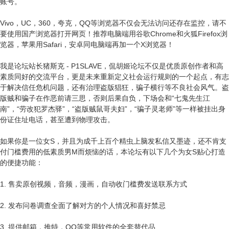
账号。
Vivo，UC，360，夸克，QQ等浏览器不仅会无法访问还存在监控，请不
要使用国产浏览器打开网页！推荐电脑端用谷歌Chrome和火狐Firefox浏
览器，苹果用Safari，安卓同电脑端再加一个X浏览器！
我是论坛站长猪斯克 - P1SLAVE，侃胡姬论坛不仅是优质原创作者和高
素质同好的交流平台，更是未来重新定义社会运行规则的一个起点，有志
于解决信任危机问题，还有治理盗版猖狂，骗子横行等不良社会风气。盗
版贼和骗子在作恶前请三思，否则后果自负，下场会和“七鬼先生江
南”，“劳改犯罗杰驿”，“盗版贼鼠哥夫妇”，“骗子灵老师”等一样被挂出身
份证住址电话，甚至遭到物理攻击。
如果你是一位女S，并且为成千上百个精虫上脑发私信又墨迹，还不肯支
付门槛费用的低素质男M而烦恼的话，本论坛有以下几个为女S贴心打造
的便捷功能：
1. 售卖原创视频，音频，漫画，自动收门槛费发送联系方式
2. 发布问卷调查全面了解对方的个人情况和喜好禁忌
3. 提供邮箱，推特，QQ等常用软件的全套替代品