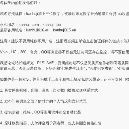
各位圈内的朋友你们好：
域名寻找规律：kanhuji加上三位数字，被墙后末尾数字开始递增并保持.eu欧
永久域名：kanhuji.com，kanhuji.top
最新备用域名：kanhuji016.eu，kanhuji015.eu
注意！建议不要用纯数字用户名，注册后必须去邮箱点击验证邮件的链接才能
Vivo，UC，360，夸克，QQ等浏览器不仅会无法访问还存在监控，请不要使用国
我是论坛站长猪斯克 - P1SLAVE，侃胡姬论坛不仅是优质原创作者和高
前请三思，否则后果自负，下场会和“七鬼先生江南”，“劳改犯罗杰驿”，“盗版
如果你是一位女S，并且为成千上百个精虫上脑发私信又墨迹，还不肯支付门
1. 售卖原创视频，音频，漫画，自动收门槛费发送联系方式
2. 发布问卷调查全面了解对方的个人情况和喜好禁忌
3. 提供邮箱，推特，QQ等常用软件的全套替代品
4. 原味物品拍卖，支付押金后价高者得，也支持固定价格出售