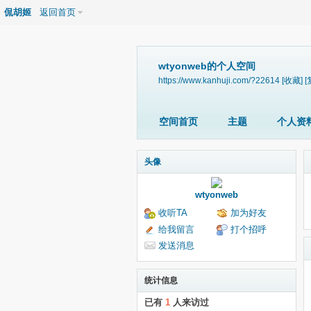
侃胡姬
返回首页
wtyonweb的个人空间
https://www.kanhuji.com/?22614
[收藏]
[
空间首页
主题
个人资
头像
wtyonweb
收听TA
加为好友
给我留言
打个招呼
发送消息
统计信息
已有
1
人来访过