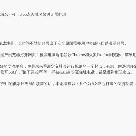
盟域名不变，.top永久域名暂时无需翻墙
完成注册！长时间不登陆账号出于安全原因需要用户去邮箱自助激活账号。
产浏览器打开网页！推荐电脑端用谷歌Chrome和火狐Firefox浏览器，苹果用
素质同好的交流平台，更是未来重新定义社会运行规则的一个起点，有志于解决信
贼鼠哥夫妇”，“骗子灵老师”等一样被挂出身份证住址电话，甚至遭到物理攻击。
槛费用的低素质男M而烦恼的话，本论坛有以下几个为女S贴心打造的便捷功能