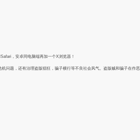
Safari，安卓同电脑端再加一个X浏览器！
任危机问题，还有治理盗版猖狂，骗子横行等不良社会风气。盗版贼和骗子在作恶
：