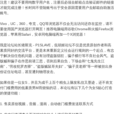
注意！建议不要用纯数字用户名，注册后必须去邮箱点击验证邮件的链接
才能完成注册！长时间不登陆账号出于安全原因需要用户去邮箱自助激活
账号。
Vivo，UC，360，夸克，QQ等浏览器不仅会无法访问还存在监控，请不
要使用国产浏览器打开网页！推荐电脑端用谷歌Chrome和火狐Firefox浏
览器，苹果用Safari，安卓同电脑端再加一个X浏览器！
我是论坛站长猪斯克 - P1SLAVE，侃胡姬论坛不仅是优质原创作者和高
素质同好的交流平台，更是未来重新定义社会运行规则的一个起点，有志
于解决信任危机问题，还有治理盗版猖狂，骗子横行等不良社会风气。盗
版贼和骗子在作恶前请三思，否则后果自负，下场会和“七鬼先生江
南”，“劳改犯罗杰驿”，“盗版贼鼠哥夫妇”，“骗子灵老师”等一样被挂出身
份证住址电话，甚至遭到物理攻击。
如果你是一位女S，并且为成千上百个精虫上脑发私信又墨迹，还不肯支
付门槛费用的低素质男M而烦恼的话，本论坛有以下几个为女S贴心打造
的便捷功能：
1. 售卖原创视频，音频，漫画，自动收门槛费发送联系方式