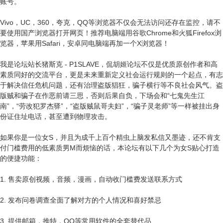
账号。
Vivo，UC，360，夸克，QQ等浏览器不仅会无法访问还存在监控，请不
要使用国产浏览器打开网页！推荐电脑端用谷歌Chrome和火狐Firefox浏
览器，苹果用Safari，安卓同电脑端再加一个X浏览器！
我是论坛站长猪斯克 - P1SLAVE，侃胡姬论坛不仅是优质原创作者和高
素质同好的交流平台，更是未来重新定义社会运行规则的一个起点，有志
于解决信任危机问题，还有治理盗版猖狂，骗子横行等不良社会风气。盗
版贼和骗子在作恶前请三思，否则后果自负，下场会和“七鬼先生江
南”，“劳改犯罗杰驿”，“盗版贼鼠哥夫妇”，“骗子灵老师”等一样被挂出身
份证住址电话，甚至遭到物理攻击。
如果你是一位女S，并且为成千上百个精虫上脑发私信又墨迹，还不肯支
付门槛费用的低素质男M而烦恼的话，本论坛有以下几个为女S贴心打造
的便捷功能：
1. 售卖原创视频，音频，漫画，自动收门槛费发送联系方式
2. 发布问卷调查全面了解对方的个人情况和喜好禁忌
3. 提供邮箱，推特，QQ等常用软件的全套替代品