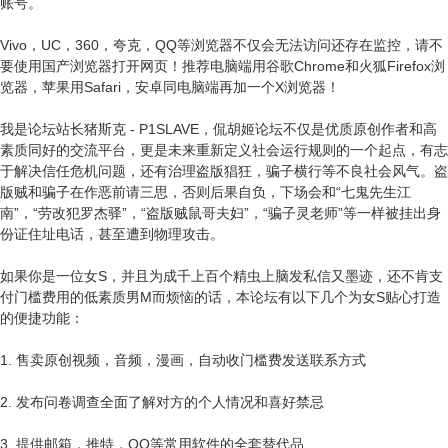
账号。
Vivo，UC，360，夸克，QQ等浏览器不仅会无法访问还存在监控，请不
要使用国产浏览器打开网页！推荐电脑端用谷歌Chrome和火狐Firefox浏
览器，苹果用Safari，安卓同电脑端再加一个X浏览器！
我是论坛站长猪斯克 - P1SLAVE，侃胡姬论坛不仅是优质原创作者和高
素质同好的交流平台，更是未来重新定义社会运行规则的一个起点，有志
于解决信任危机问题，还有治理盗版猖狂，骗子横行等不良社会风气。盗
版贼和骗子在作恶前请三思，否则后果自负，下场会和“七鬼先生江
南”，“劳改犯罗杰驿”，“盗版贼鼠哥夫妇”，“骗子灵老师”等一样被挂出身
份证住址电话，甚至遭到物理攻击。
如果你是一位女S，并且为成千上百个精虫上脑发私信又墨迹，还不肯支
付门槛费用的低素质男M而烦恼的话，本论坛有以下几个为女S贴心打造
的便捷功能：
1. 售卖原创视频，音频，漫画，自动收门槛费发送联系方式
2. 发布问卷调查全面了解对方的个人情况和喜好禁忌
3. 提供邮箱，推特，QQ等常用软件的全套替代品