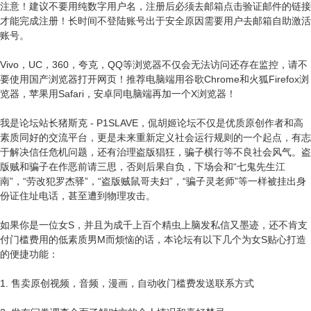
注意！建议不要用纯数字用户名，注册后必须去邮箱点击验证邮件的链接
才能完成注册！长时间不登陆账号出于安全原因需要用户去邮箱自助激活
账号。
Vivo，UC，360，夸克，QQ等浏览器不仅会无法访问还存在监控，请不
要使用国产浏览器打开网页！推荐电脑端用谷歌Chrome和火狐Firefox浏
览器，苹果用Safari，安卓同电脑端再加一个X浏览器！
我是论坛站长猪斯克 - P1SLAVE，侃胡姬论坛不仅是优质原创作者和高
素质同好的交流平台，更是未来重新定义社会运行规则的一个起点，有志
于解决信任危机问题，还有治理盗版猖狂，骗子横行等不良社会风气。盗
版贼和骗子在作恶前请三思，否则后果自负，下场会和“七鬼先生江
南”，“劳改犯罗杰驿”，“盗版贼鼠哥夫妇”，“骗子灵老师”等一样被挂出身
份证住址电话，甚至遭到物理攻击。
如果你是一位女S，并且为成千上百个精虫上脑发私信又墨迹，还不肯支
付门槛费用的低素质男M而烦恼的话，本论坛有以下几个为女S贴心打造
的便捷功能：
1. 售卖原创视频，音频，漫画，自动收门槛费发送联系方式