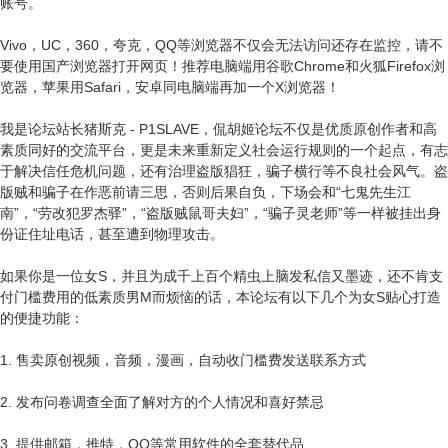
账号。
Vivo，UC，360，夸克，QQ等浏览器不仅会无法访问还存在监控，请不
要使用国产浏览器打开网页！推荐电脑端用谷歌Chrome和火狐Firefox浏
览器，苹果用Safari，安卓同电脑端再加一个X浏览器！
我是论坛站长猪斯克 - P1SLAVE，侃胡姬论坛不仅是优质原创作者和高
素质同好的交流平台，更是未来重新定义社会运行规则的一个起点，有志
于解决信任危机问题，还有治理盗版猖狂，骗子横行等不良社会风气。盗
版贼和骗子在作恶前请三思，否则后果自负，下场会和“七鬼先生江
南”，“劳改犯罗杰驿”，“盗版贼鼠哥夫妇”，“骗子灵老师”等一样被挂出身
份证住址电话，甚至遭到物理攻击。
如果你是一位女S，并且为成千上百个精虫上脑发私信又墨迹，还不肯支
付门槛费用的低素质男M而烦恼的话，本论坛有以下几个为女S贴心打造
的便捷功能：
1. 售卖原创视频，音频，漫画，自动收门槛费发送联系方式
2. 发布问卷调查全面了解对方的个人情况和喜好禁忌
3. 提供邮箱，推特，QQ等常用软件的全套替代品