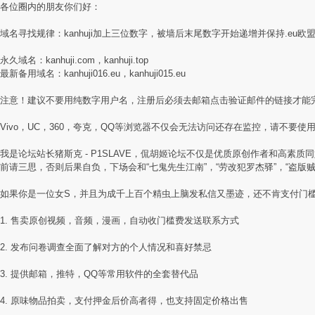
各位圈内的朋友你们好：
域名寻找规律：kanhuji加上三位数字，被墙后末尾数字开始递增并保持.eu欧
永久域名：kanhuji.com，kanhuji.top
最新备用域名：kanhuji016.eu，kanhuji015.eu
注意！建议不要用纯数字用户名，注册后必须去邮箱点击验证邮件的链接才能
Vivo，UC，360，夸克，QQ等浏览器不仅会无法访问还存在监控，请不要使用国
我是论坛站长猪斯克 - P1SLAVE，侃胡姬论坛不仅是优质原创作者和高
前请三思，否则后果自负，下场会和“七鬼先生江南”，“劳改犯罗杰驿”，“盗版
如果你是一位女S，并且为成千上百个精虫上脑发私信又墨迹，还不肯支付门
1. 售卖原创视频，音频，漫画，自动收门槛费发送联系方式
2. 发布问卷调查全面了解对方的个人情况和喜好禁忌
3. 提供邮箱，推特，QQ等常用软件的全套替代品
4. 原味物品拍卖，支付押金后价高者得，也支持固定价格出售