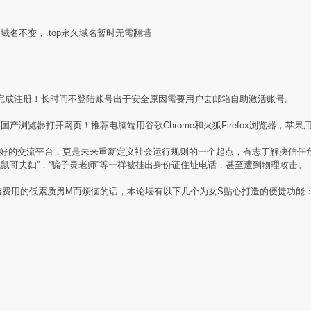
盟域名不变，.top永久域名暂时无需翻墙
完成注册！长时间不登陆账号出于安全原因需要用户去邮箱自助激活账号。
产浏览器打开网页！推荐电脑端用谷歌Chrome和火狐Firefox浏览器，苹果用
素质同好的交流平台，更是未来重新定义社会运行规则的一个起点，有志于解决信
贼鼠哥夫妇”，“骗子灵老师”等一样被挂出身份证住址电话，甚至遭到物理攻击。
槛费用的低素质男M而烦恼的话，本论坛有以下几个为女S贴心打造的便捷功能