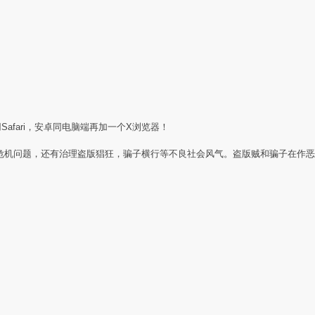
Safari，安卓同电脑端再加一个X浏览器！
任危机问题，还有治理盗版猖狂，骗子横行等不良社会风气。盗版贼和骗子在作恶
：