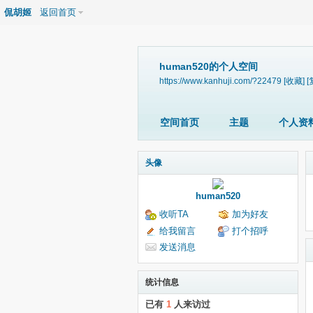
侃胡姬
返回首页
human520的个人空间
https://www.kanhuji.com/?22479
[收藏]
[
空间首页
主题
个人资
头像
human520
收听TA
加为好友
给我留言
打个招呼
发送消息
统计信息
已有
1
人来访过