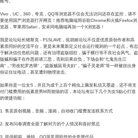
账号。
Vivo，UC，360，夸克，QQ等浏览器不仅会无法访问还存在监控，请不
要使用国产浏览器打开网页！推荐电脑端用谷歌Chrome和火狐Firefox浏
览器，苹果用Safari，安卓同电脑端再加一个X浏览器！
我是论坛站长猪斯克 - P1SLAVE，侃胡姬论坛不仅是优质原创作者和高
素质同好的交流平台，更是未来重新定义社会运行规则的一个起点，有志
于解决信任危机问题，还有治理盗版猖狂，骗子横行等不良社会风气。盗
版贼和骗子在作恶前请三思，否则后果自负，下场会和“七鬼先生江
南”，“劳改犯罗杰驿”，“盗版贼鼠哥夫妇”，“骗子灵老师”等一样被挂出身
份证住址电话，甚至遭到物理攻击。
如果你是一位女S，并且为成千上百个精虫上脑发私信又墨迹，还不肯支
付门槛费用的低素质男M而烦恼的话，本论坛有以下几个为女S贴心打造
的便捷功能：
1. 售卖原创视频，音频，漫画，自动收门槛费发送联系方式
2. 发布问卷调查全面了解对方的个人情况和喜好禁忌
3. 提供邮箱，推特，QQ等常用软件的全套替代品